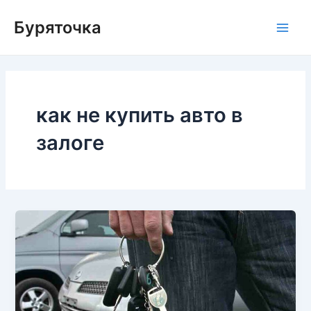
Перейти
Буряточка
к
Main
содержимому
Men
как не купить авто в
залоге