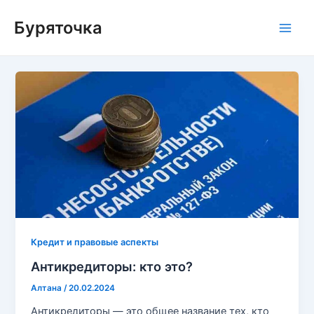
Перейти
Буряточка
к
Main
содержимому
Men
Кредит и правовые аспекты
Антикредиторы: кто это?
Алтана
/
20.02.2024
Антикредиторы — это общее название тех, кто